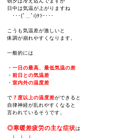
朝夕は冷え込んでますが
日中は気温が上がりますね
･･･(ﾟ＿ﾟi)ﾀﾗｰ･･･
こうも気温
差
が激しいと
体調が崩れやすくなります。
一般的には
・
一日の最高、最低気温の
差
・
前日との気温
差
・
室内外の温度
差
で
７度以上の温度
差
ができると
自律神経が乱れやすくなると
言われているそうです。
◎
寒暖
差
疲労
の主な症状
は
↓ ↓ ↓