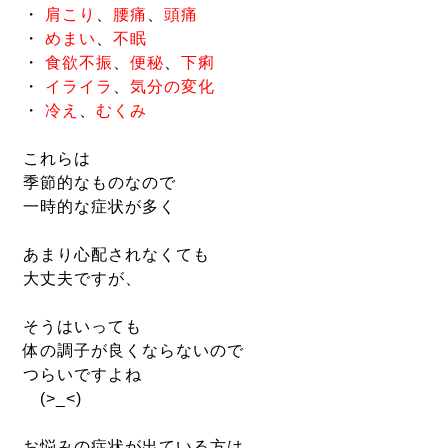
・
肩こり
、
腰痛
、
頭痛
・
めまい
、
不眠
・
食欲不振
、
便秘
、
下痢
・
イライラ
、
気分の変化
・
冷え
、
むくみ
これらは
季節的なものなので
一時的な症状が多く
あまり心配されなくても
大丈夫ですが、
そうはいっても
体の調子が良くならないので
つらいですよね
(>_<)
お悩みの症状が出ている方は