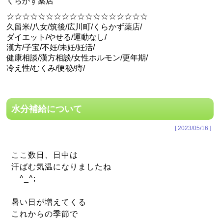
くらかず薬店
☆☆☆☆☆☆☆☆☆☆☆☆☆☆☆☆☆☆
久留米/八女/筑後/広川町/くらかず薬店/
ダイエット/やせる/運動なし/
漢方/子宝/不妊/未妊/妊活/
健康相談/漢方相談/女性ホルモン/更年期/
冷え性/むくみ/便秘/痔/
水分補給について
[ 2023/05/16 ]
ここ数日、日中は
汗ばむ気温になりましたね
^_^;
暑い日が増えてくる
これからの季節で